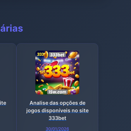
árias
ite
Analise das opções de
jogos disponíveis no site
333bet
30/01/2026