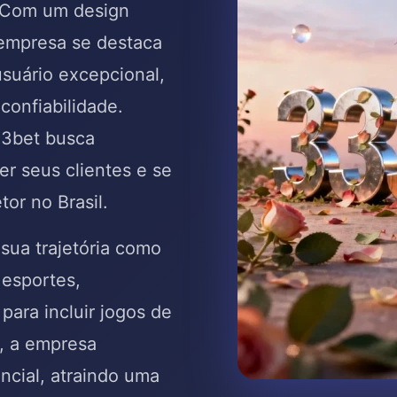
. Com um design
 empresa se destaca
suário excepcional,
confiabilidade.
33bet busca
r seus clientes e se
or no Brasil.
ua trajetória como
esportes,
para incluir jogos de
, a empresa
cial, atraindo uma