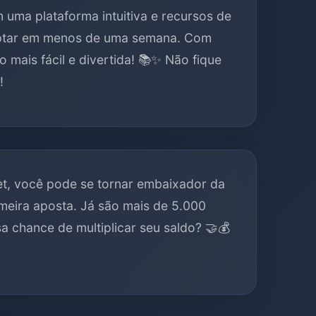
 uma plataforma intuitiva e recursos de
daptar em menos de uma semana. Com
o mais fácil e divertida! 📚✨ Não fique
!
et, você pode se tornar embaixador da
meira aposta. Já são mais de 5.000
sa chance de multiplicar seu saldo? 🤝💰