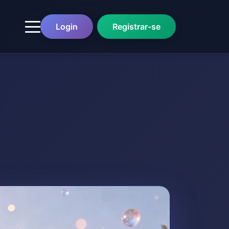
Login
Registrar-se