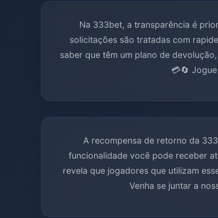
Na 333bet, a transparência é prio
solicitações são tratadas com rapid
saber que têm um plano de devolução, 
💳🔄 Jogue 
A recompensa de retorno da 333b
funcionalidade você pode receber at
revela que jogadores que utilizam ess
Venha se juntar a no