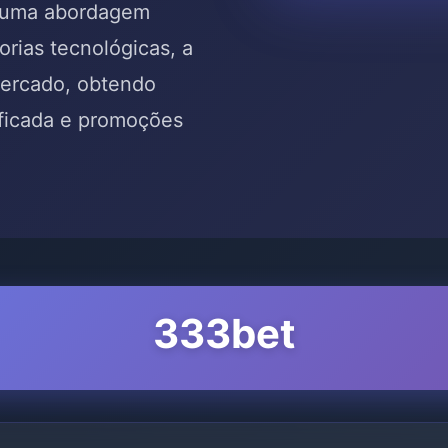
m uma abordagem
orias tecnológicas, a
ercado, obtendo
ificada e promoções
333bet