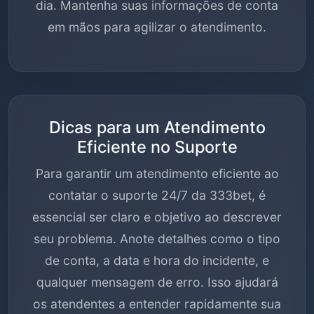
dia. Mantenha suas informações de conta
em mãos para agilizar o atendimento.
Dicas para um Atendimento
Eficiente no Suporte
Para garantir um atendimento eficiente ao
contatar o suporte 24/7 da 333bet, é
essencial ser claro e objetivo ao descrever
seu problema. Anote detalhes como o tipo
de conta, a data e hora do incidente, e
qualquer mensagem de erro. Isso ajudará
os atendentes a entender rapidamente sua