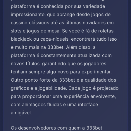
plataforma é conhecida por sua variedade
impressionante, que abrange desde jogos de
cassino clássicos até as últimas novidades em
slots e jogos de mesa. Se você é fã de roletas,
blackjack ou caça-níqueis, encontrará tudo isso
e muito mais na 333bet. Além disso, a
plataforma é constantemente atualizada com
novos títulos, garantindo que os jogadores
tenham sempre algo novo para experimentar.
Outro ponto forte da 333bet é a qualidade dos
gráficos e a jogabilidade. Cada jogo é projetado
para proporcionar uma experiência envolvente,
com animações fluidas e uma interface
amigável.
Os desenvolvedores com quem a 333bet