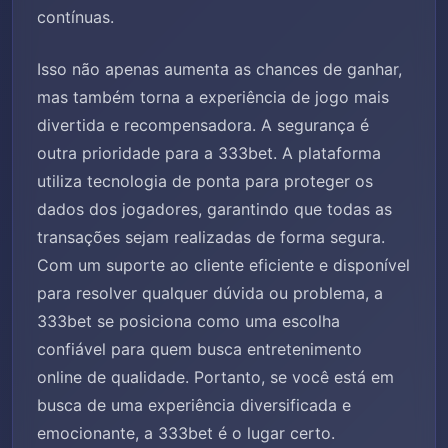
contínuas.
Isso não apenas aumenta as chances de ganhar,
mas também torna a experiência de jogo mais
divertida e recompensadora. A segurança é
outra prioridade para a 333bet. A plataforma
utiliza tecnologia de ponta para proteger os
dados dos jogadores, garantindo que todas as
transações sejam realizadas de forma segura.
Com um suporte ao cliente eficiente e disponível
para resolver qualquer dúvida ou problema, a
333bet se posiciona como uma escolha
confiável para quem busca entretenimento
online de qualidade. Portanto, se você está em
busca de uma experiência diversificada e
emocionante, a 333bet é o lugar certo.