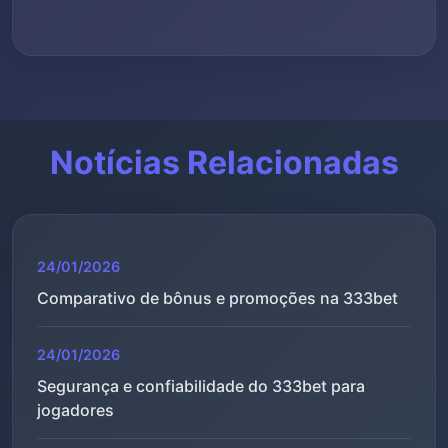
Notícias Relacionadas
24/01/2026
Comparativo de bônus e promoções na 333bet
24/01/2026
Segurança e confiabilidade do 333bet para
jogadores