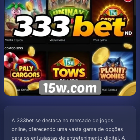
A 333bet se destaca no mercado de jogos
online, oferecendo uma vasta gama de opções
para os entusiastas de entretenimento digital. A